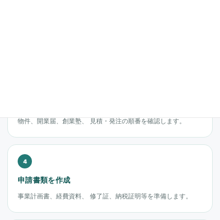
制度候補を確認
橿原市、奈良県、国の制度から 候補を整理します。
開業・発注時期確認
物件、開業届、創業塾、 見積・発注の順番を確認します。
申請書類を作成
事業計画書、経費資料、 修了証、納税証明等を準備します。