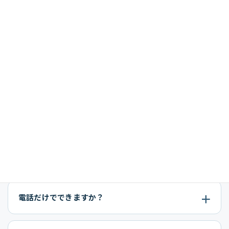
く、会社の実態を正確に説明できる資料を作りま
す。
問題がある場合も、原因、現在の状況、改善策、期
限を整理することが重要です。
よくある質問
誰に連絡しますか？
電話だけでできますか？