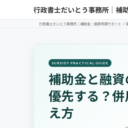
コ
ナ
行政書士だいとう事務所｜補
ン
ビ
テ
ゲ
ン
ー
行政書士だいとう事務所｜補助金・融資申請サポート
ツ
シ
へ
ョ
ス
ン
キ
に
ッ
移
プ
動
補助金と融資
優先する？併
え方