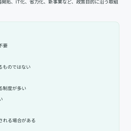
開拓、IT化、省力化、新事業など、政策目的に沿う取組
不要
るものではない
る制度が多い
い
される場合がある