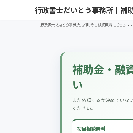
コ
ナ
行政書士だいとう事務所｜補
ン
ビ
テ
ゲ
ン
ー
行政書士だいとう事務所｜補助金・融資申請サポート
ツ
シ
へ
ョ
ス
ン
キ
に
ッ
移
補助金・融
プ
動
い
まだ依頼するか決めていな
ください。
初回相談無料